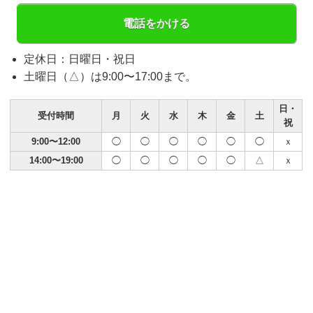
電話をかける
定休日：日曜日・祝日
土曜日（△）は9:00〜17:00まで。
日・
受付時間
月
火
水
木
金
土
祝
9:00〜12:00
◯
◯
◯
◯
◯
◯
ｘ
14:00〜19:00
◯
◯
◯
◯
◯
△
ｘ