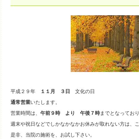
平成２９年
１１
月 ３日
文化の日
通常営業
いたします。
営業時間は、
午前９時 より 午後７時
までとなってお
週末や祝日などでしかなかなかお休みが取れない方は、
是非、当院の施術を、お試し下さい。