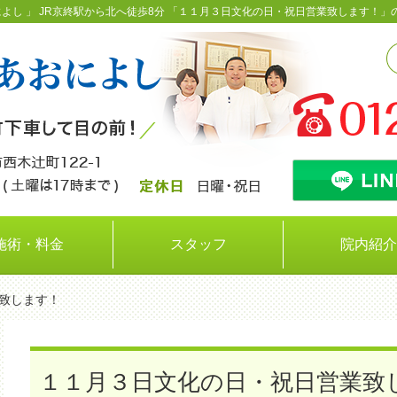
によし 」 JR京終駅から北へ徒歩8分 「１１月３日文化の日・祝日営業致します！」
施術・料金
スタッフ
院内紹介
業致します！
１１月３日文化の日・祝日営業致