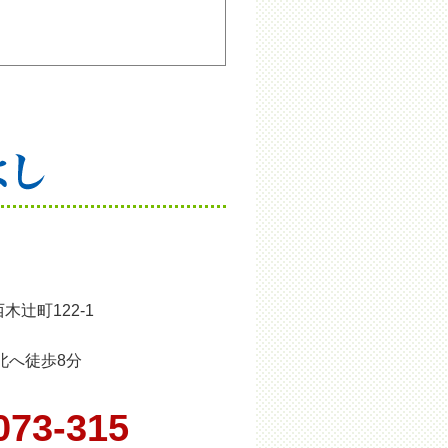
木辻町122-1
北へ徒歩8分
073-315