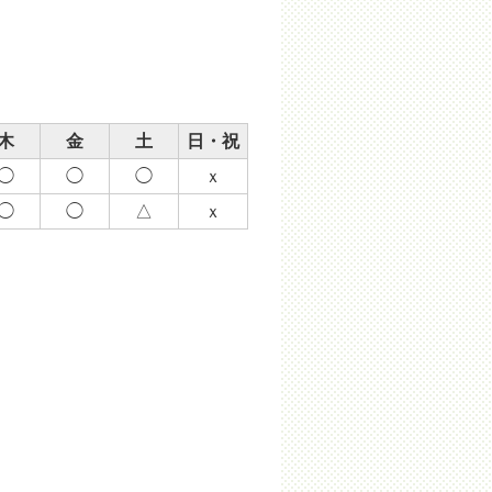
木
金
土
日・祝
◯
◯
◯
ｘ
◯
◯
△
ｘ