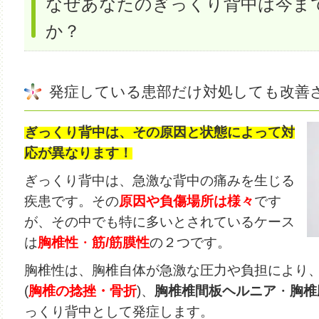
なぜあなたのぎっくり背中は今ま
か？
発症している患部だけ対処しても改善
ぎっくり背中は、その原因と状態によって対
応が異なります！
ぎっくり背中は、急激な背中の痛みを生じる
疾患です。
その
原因や負傷場所は様々
です
が、
その中でも特に多いとされているケース
は
胸
椎性
・
筋/筋膜性
の２つです。
胸椎性は、胸
椎自体が急激な圧力や負担により
(
胸椎の捻挫・骨折
)、
胸椎椎間板ヘルニア
・
胸椎
っくり背中として発症します。