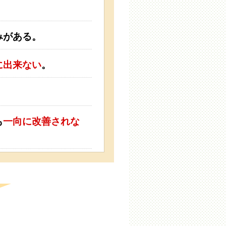
みがある。
に出来ない
。
も
一向に改善されな