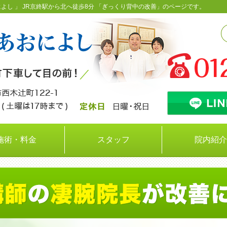
よし 」 JR京終駅から北へ徒歩8分 「ぎっくり背中の改善」のページです。
施術・料金
スタッフ
院内紹介