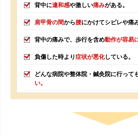
背中に
違和感
や激しい
痛み
がある。
肩甲骨の間
から
腰
にかけてシビレや痛
背中の痛みで、歩行を含め
動作が容易
負傷した時より
症状が悪化
している。
どんな病院や整体院・鍼灸院に行って
い。