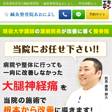
奈良県奈良市の鍼灸整骨院 「 鍼灸整骨院あおによし 」 JR京終駅から
北へ徒歩8分 「大腿神経痛の改善」のページです。
予約サイト