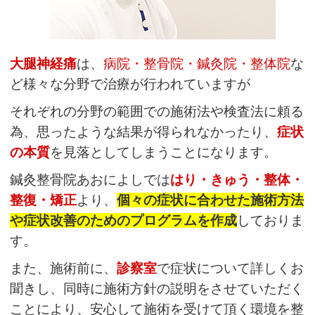
大腿神経痛
は、
病院・整骨院・鍼灸院・整体院
な
ど様々な分野で治療が行われていますが
それぞれの分
野の範囲での施術法や検査法に頼る
為、思ったような結果が得られなかったり、
症状
の本質
を見落としてしまうことになります。
鍼灸整骨院あおによしでは
はり・きゅう・整体・
整復・矯正
より、
個々の症状に合わせた施術方法
や症状改善のためのプログラムを作成
しておりま
す。
また、施術前に、
診察室
で症状について詳しくお
聞きし、同時に施術方針の説明をさせていただく
ことにより、安心して施術を受けて頂く環境を整