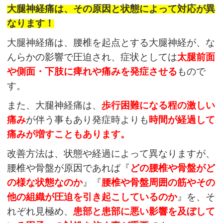
大腿神経痛は、その原因と状態によって対応が異
なります！
大腿神経痛は、腰椎を起点とする大腿神経が、な
んらかの影響で圧迫され、症状としては
太腿前面
や側面・下肢に痺れや痛みを発症させる
もので
す。
また、大腿神経痛は、
歩行困難になる程の激しい
痛み
が伴う事もあり発症時よりも
時間が経過して
痛みが増すこともあります。
改善方法は、状態や経過によって異なりますが、
腰椎や骨盤が原因であれば『
どの腰椎や骨盤がど
の様な状態なのか
』『
腰椎や骨盤周囲の筋やその
他の組織が圧迫を引き起こしているのか
』を、そ
れぞれ見極め、
患部と患部に悪い影響を及ぼして