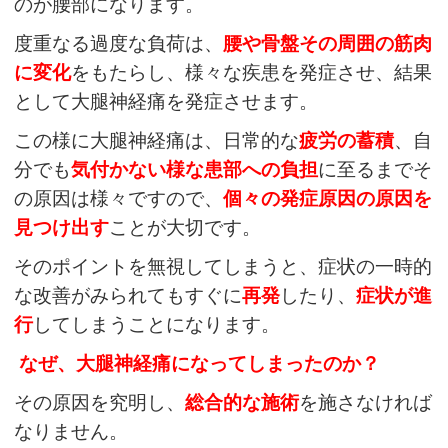
のが腰部になります。
度重なる過度な負荷は、
腰や骨盤その周囲の筋肉
に変化
をもたらし、様々な疾患を発症させ、結果
として大腿神経痛を発症させます。
この様に大腿神経痛は、日常的な
疲労
の蓄積
、自
分でも
気付かない様な患部への負担
に至るまでそ
の原因は様々ですので、
個々の発症原因の原因を
見つけ出す
ことが大切です。
そのポイントを無視してしまうと、症状の一時的
な改善がみられてもすぐに
再発
したり、
症状が
進
行
してしまうことになります。
なぜ、大腿神経痛になってしまったのか？
その原因を究明し、
総合的な施術
を施さなければ
なりません。