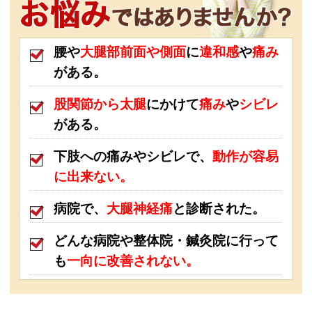
腰や
大腿部前面や側面
に
違和感
や
痛み
がある。
股関節から太腿
に
かけて
痛み
や
シビレ
がある。
下肢への痛みやシビレで、
動作が容易
に出来ない。
病院で、
大腿神経痛
と診断された。
どんな病院や整体院・鍼灸院に行って
も
一向に改善されない。