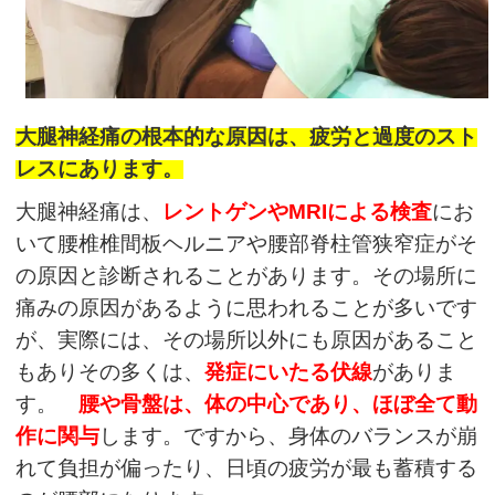
大腿神経痛の根本的な原因は、疲労と過度のスト
レスにあります。
大腿神経痛は、
レントゲンやMRIによる検査
にお
いて腰椎椎間板ヘルニアや腰部脊柱管狭窄症がそ
の原因と診断されることがあります。その場所に
痛みの原因があるように思われることが多いです
が、実際には、その場所以外にも原因があること
もありその多くは、
発症にいたる伏線
がありま
す。
腰や骨盤は、体の中心であり、ほぼ全て動
作に関与
します。
ですから、身体のバランスが崩
れて負担が偏ったり、日頃の疲労が最も蓄積する