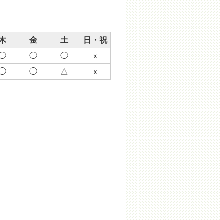
木
金
土
日・祝
◯
◯
◯
ｘ
◯
◯
△
ｘ