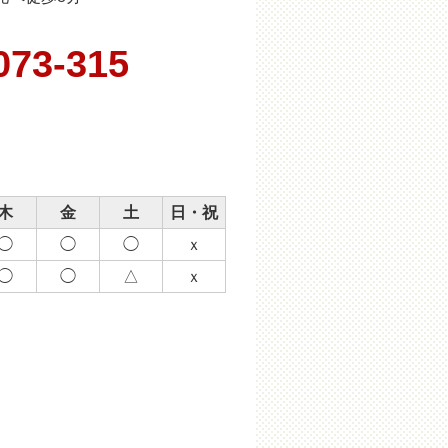
073-315
木
金
土
日・祝
◯
◯
◯
ｘ
◯
◯
△
ｘ