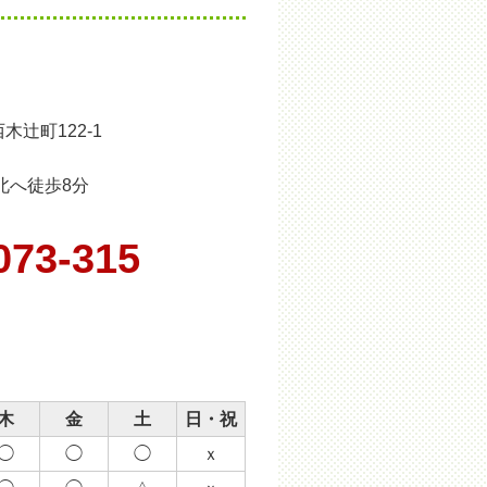
木辻町122-1
北へ徒歩8分
073-315
木
金
土
日・祝
◯
◯
◯
ｘ