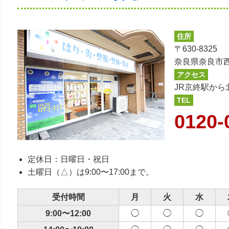
住所
〒630-8325
奈良県奈良市西
アクセス
JR京終駅から
TEL
0120-
定休日：日曜日・祝日
土曜日（△）は9:00〜17:00まで。
受付時間
月
火
水
9:00〜12:00
◯
◯
◯