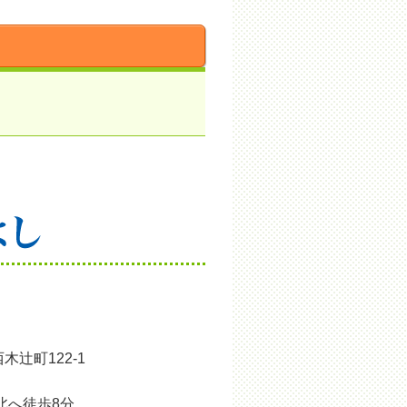
木辻町122-1
北へ徒歩8分