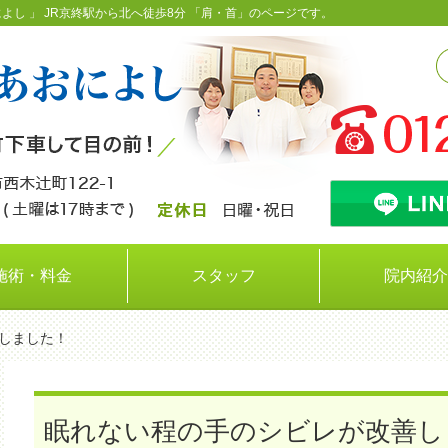
よし 」 JR京終駅から北へ徒歩8分 「肩・首」のページです。
施術・料金
スタッフ
院内紹介
善しました！
眠れない程の手のシビレが改善し