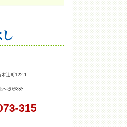
木辻町122-1
北へ徒歩8分
073-315