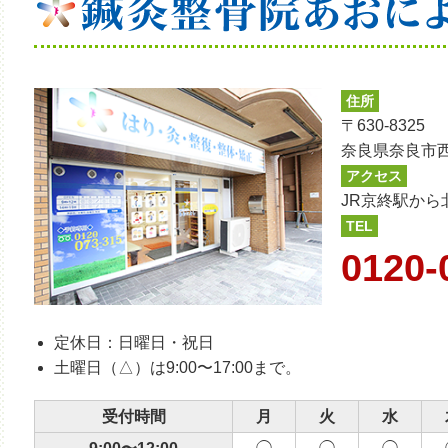
住所
〒630-8325
奈良県奈良市西
アクセス
JR京終駅から
TEL
0120-
定休日：日曜日・祝日
土曜日（△）は9:00〜17:00まで。
受付時間
月
火
水