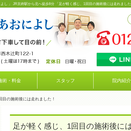
よし 」 JR京終駅から北へ徒歩8分 「足が軽く感じ、1回目の施術後には走れまし
施術・料金
スタッフ
院内紹介
1回目の施術後には走れました！
足が軽く感じ、1回目の施術後に