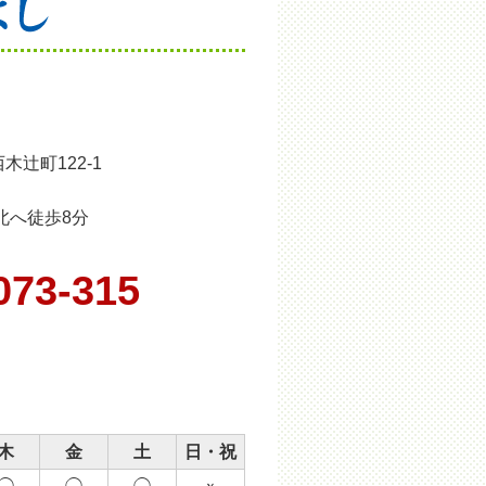
木辻町122-1
北へ徒歩8分
073-315
木
金
土
日・祝