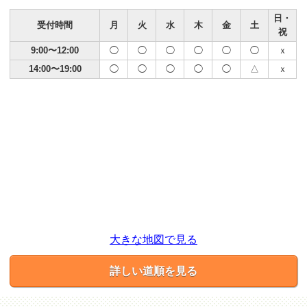
日・
受付時間
月
火
水
木
金
土
祝
9:00〜12:00
◯
◯
◯
◯
◯
◯
ｘ
14:00〜19:00
◯
◯
◯
◯
◯
△
ｘ
大きな地図で見る
詳しい道順を見る