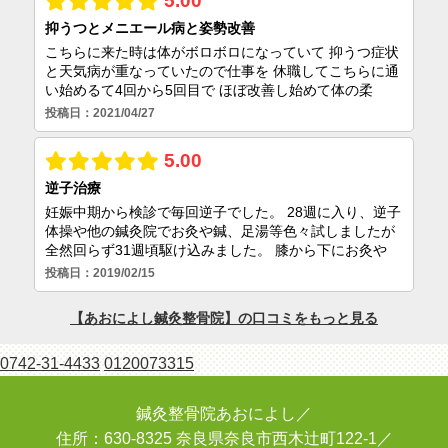
0742-31-4433
0120073315
鍼灸整骨院あおによし／
住所：630-8325 奈良県奈良市西木辻町122-1／