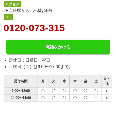
アクセス
JR京終駅から北へ徒歩8分
TEL
0120-073-315
電話をかける
定休日：日曜日・祝日
土曜日（△）は9:00〜17:00まで。
日・
受付時間
月
火
水
木
金
土
祝
9:00〜12:00
◯
◯
◯
◯
◯
◯
ｘ
14:00〜19:00
◯
◯
◯
◯
◯
△
ｘ